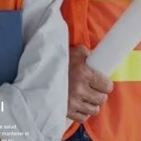
l
e salud
y mantener el