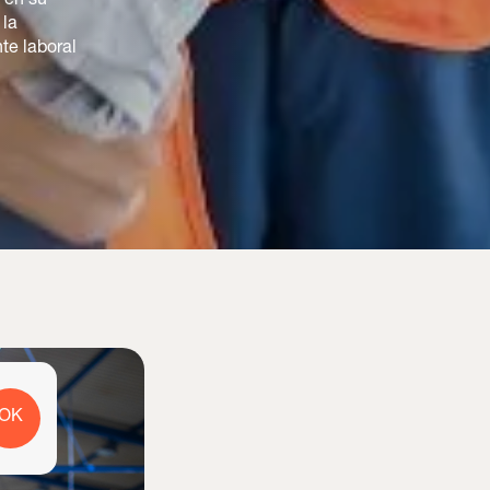
s en su
 la
te laboral
OK